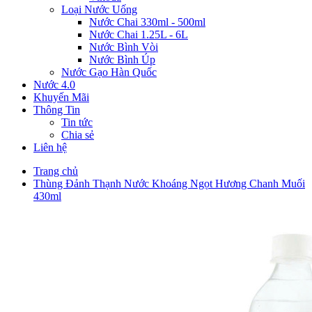
Loại Nước Uống
Nước Chai 330ml - 500ml
Nước Chai 1.25L - 6L
Nước Bình Vòi
Nước Bình Úp
Nước Gạo Hàn Quốc
Nước 4.0
Khuyến Mãi
Thông Tin
Tin tức
Chia sẻ
Liên hệ
Trang chủ
Thùng Đảnh Thạnh Nước Khoáng Ngọt Hương Chanh Muối
430ml