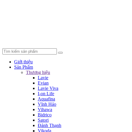
Giới thiệu
Sản Phẩm
Thương hiệu
Lavie
Evian
Lavie Viva
I-on Life
Aquafina
Vĩnh Hảo
Vihawa
Bidrico
Satori
Đảnh Thạnh
Vikoda