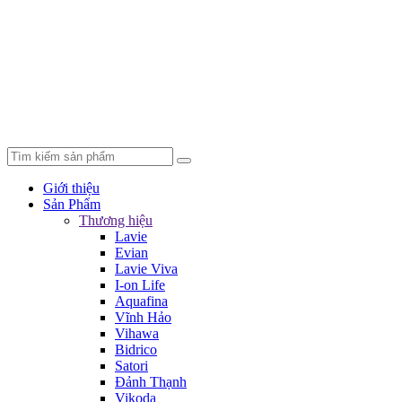
Giới thiệu
Sản Phẩm
Thương hiệu
Lavie
Evian
Lavie Viva
I-on Life
Aquafina
Vĩnh Hảo
Vihawa
Bidrico
Satori
Đảnh Thạnh
Vikoda