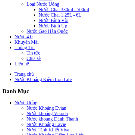
Loại Nước Uống
Nước Chai 330ml - 500ml
Nước Chai 1.25L - 6L
Nước Bình Vòi
Nước Bình Úp
Nước Gạo Hàn Quốc
Nước 4.0
Khuyến Mãi
Thông Tin
Tin tức
Chia sẻ
Liên hệ
Trang chủ
Nước Khoáng Kiềm I-on Life
Danh Mục
Nước Uống
Nước Khoáng Evian
Nước khoáng Vikoda
Nước khoáng Đảnh Thạnh
Nước Khoáng Lavie
Nước Tinh Khiết Viva