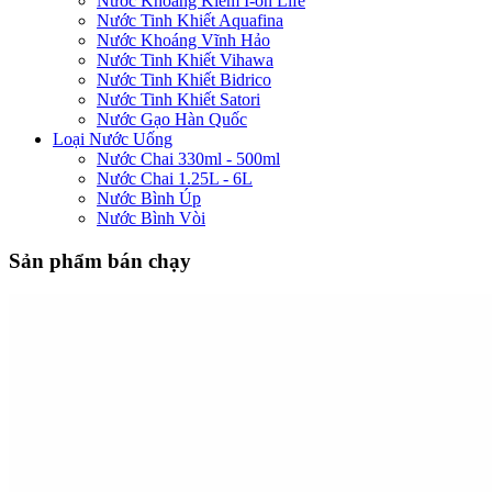
Nước Khoáng Kiềm I-on Life
Nước Tinh Khiết Aquafina
Nước Khoáng Vĩnh Hảo
Nước Tinh Khiết Vihawa
Nước Tinh Khiết Bidrico
Nước Tinh Khiết Satori
Nước Gạo Hàn Quốc
Loại Nước Uống
Nước Chai 330ml - 500ml
Nước Chai 1.25L - 6L
Nước Bình Úp
Nước Bình Vòi
Sản phẩm bán chạy