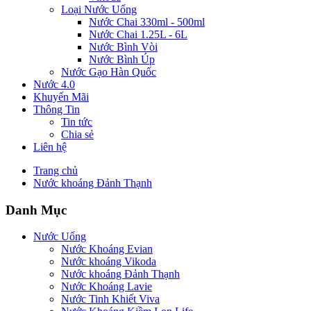
Loại Nước Uống
Nước Chai 330ml - 500ml
Nước Chai 1.25L - 6L
Nước Bình Vòi
Nước Bình Úp
Nước Gạo Hàn Quốc
Nước 4.0
Khuyến Mãi
Thông Tin
Tin tức
Chia sẻ
Liên hệ
Trang chủ
Nước khoáng Đảnh Thạnh
Danh Mục
Nước Uống
Nước Khoáng Evian
Nước khoáng Vikoda
Nước khoáng Đảnh Thạnh
Nước Khoáng Lavie
Nước Tinh Khiết Viva