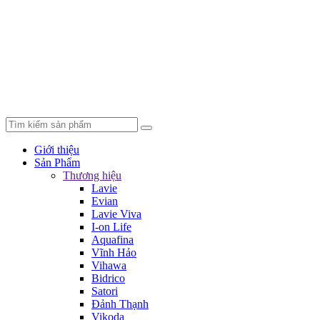
Giới thiệu
Sản Phẩm
Thương hiệu
Lavie
Evian
Lavie Viva
I-on Life
Aquafina
Vĩnh Hảo
Vihawa
Bidrico
Satori
Đảnh Thạnh
Vikoda